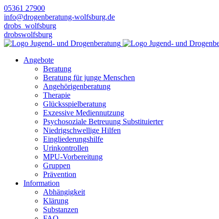
05361 27900
info@drogenberatung-wolfsburg.de
drobs_wolfsburg
drobswolfsburg
Angebote
Beratung
Beratung für junge Menschen
Angehörigenberatung
Therapie
Glücksspielberatung
Exzessive Mediennutzung
Psychosoziale Betreuung Substituierter
Niedrigschwellige Hilfen
Eingliederungshilfe
Urinkontrollen
MPU-Vorbereitung
Gruppen
Prävention
Information
Abhängigkeit
Klärung
Substanzen
FAQ