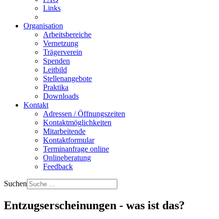
Wir benutzen Cookies
Links
Wir nutzen Cookies auf unserer Website, die für manche Funk
Organisation
Arbeitsbereiche
Sie können jetzt selbst entscheiden, ob Sie diese Cookies zula
Vernetzung
Akzeptieren
Ablehnen
Trägerverein
Weitere Informationen
|
Impressum
Spenden
Leitbild
Stellenangebote
Praktika
Downloads
Kontakt
Adressen / Öffnungszeiten
Kontaktmöglichkeiten
Mitarbeitende
Kontaktformular
Terminanfrage online
Onlineberatung
Feedback
Suchen
Entzugserscheinungen - was ist das?